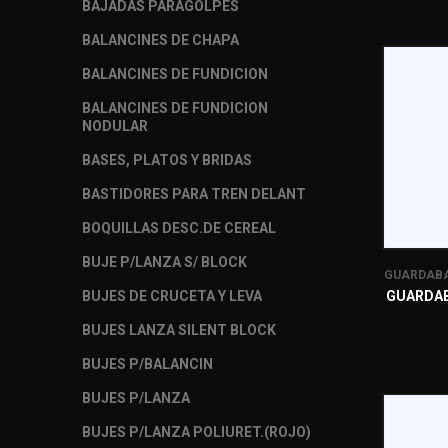
BAJADAS PARAGOLPES
BALANCINES DE CHAPA
BALANCINES DE FUNDICION
BALANCINES DE FUNDICION
NODULAR
BASES, PLATOS Y BRIDAS
BASTIDORES PARA TREN DELANT
BOQUILLAS DESC.DE CEREAL
BUJE P/LANZA S/ BLOCK
GUARDABA
BUJES DE CRUCETA Y LEVA
GUARDAB
BUJES LANZA SILENT BLOCK
BUJES P/BALANCIN
BUJES P/LANZA
BUJES P/LANZA POLIURET.(ROJO)