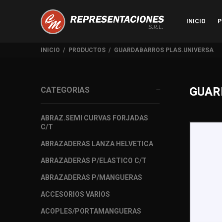
INICIO
P
INICIO
PRODUCTOS
GUARDABARROS PLAS.UNIVERSA
GUAR
CATEGORIAS
ABRAZ.SEMI CURVAS FORJADAS
C/T
ABRAZADERAS LANZA HELVETICA
ABRAZADERAS P/ELASTICO C/T
ABRAZADERAS P/MANGUERAS
ACCESORIOS VARIOS
ACOPLES/PORTAMANGUERAS