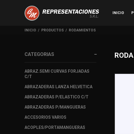
INICIO
P
INICIO
PRODUCTOS
RODAMIENTOS
RODA
CATEGORIAS
ABRAZ.SEMI CURVAS FORJADAS
C/T
ABRAZADERAS LANZA HELVETICA
ABRAZADERAS P/ELASTICO C/T
ABRAZADERAS P/MANGUERAS
ACCESORIOS VARIOS
ACOPLES/PORTAMANGUERAS