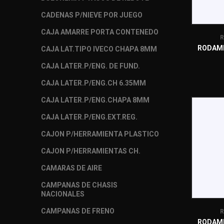
CADENAS P/NIEVE POR JUEGO
CAJA AMARRE PORTA CONTENEDO
R
RODAM
CAJA LAT.TIPO IVECO CHAPA 8MM
CAJA LATER.P/ENG. DE FUND.
CAJA LATER.P/ENG.CH 6.35MM
CAJA LATER.P/ENG.CHAPA 8MM
CAJA LATER.P/ENG.EXT.REG.
CAJON P/HERRAMIENTA PLASTICO
CAJON P/HERRAMIENTAS CH.
CAMARAS DE AIRE
CAMPANAS DE CHASIS
NACIONALES
CAMPANAS DE FRENO
R
RODAM