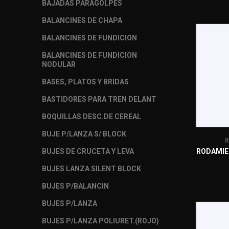
BAJADAS PARAGOLPES
BALANCINES DE CHAPA
BALANCINES DE FUNDICION
BALANCINES DE FUNDICION
NODULAR
BASES, PLATOS Y BRIDAS
BASTIDORES PARA TREN DELANT
BOQUILLAS DESC.DE CEREAL
BUJE P/LANZA S/ BLOCK
R
BUJES DE CRUCETA Y LEVA
RODAMIE
BUJES LANZA SILENT BLOCK
BUJES P/BALANCIN
BUJES P/LANZA
BUJES P/LANZA POLIURET.(ROJO)