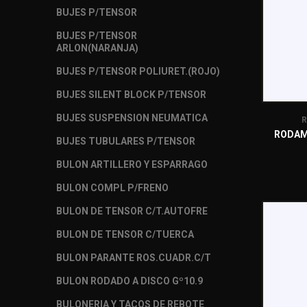
BUJES P/TENSOR
BUJES P/TENSOR
ARLON(NARANJA)
BUJES P/TENSOR POLIURET.(ROJO)
BUJES SILENT BLOCK P/TENSOR
BUJES SUSPENSION NEUMATICA
R
RODAM
BUJES TUBULARES P/TENSOR
BULON ARTILLERO Y ESPARRAGO
BULON COMPL P/FRENO
BULON DE TENSOR C/T.AUTOFRE
BULON DE TENSOR C/TUERCA
BULON PARANTE ROS.CUADR.C/T
BULON RODADO A DISCO Gº10.9
BULONERIA Y TACOS DE REBOTE