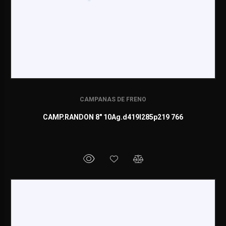
CAMPANAS DE FRENO
CAMP.RANDON 8" 10Ag.d419l285p219 766