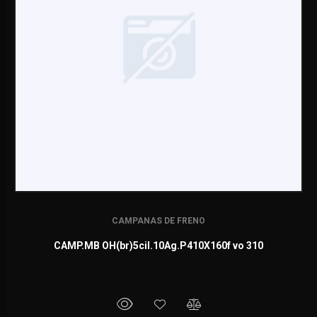
CAMPANAS DE FRENO
CAMP.MB OH(br)5cil.10Ag.P410X160f vo 310